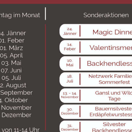
wurden sorgfältig und nach unserem aktuellen Kenntnisstand erst
indende Wirkung, sofern es sich nicht um gesetzlich verpflichten
ung, AGB oder verpflichtende Belehrungen von Verbrauchern) ha
u ändern oder zu löschen, soweit vertragliche Verpflichtungen unb
.
dargestellten Inhalte, wie Texte, Fotografien, Grafiken, Marken un
eberrechte, Markenrechte) geschützt. Die Verwendung, Vervielfäl
gen Urheber bzw. Rechteverwalter.
errechte der verwendeten Grafiken, Tondokumente, Videosequenzen
nte, Videosequenzen und Texte zu nutzen oder auf lizenzfreie Gr
 Alle innerhalb des Internetangebotes genannten und ggf. durc
geschränkt den Bestimmungen des jeweils gültigen Kennzeiche
. Allein aufgrund der bloßen Nennung ist nicht der Schluss zu z
e Objekte bleibt allein beim Autor der Seiten. Eine Vervielfältigun
en und Texte in anderen elektronischen oder gedruckten Publi