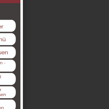
ellt, dienen
de
ndelt. Wir
erührt
d
tigung usw.
 und Texte
afiken,
h Dritte
nrechts und
iehen, dass
g oder
kationen ist