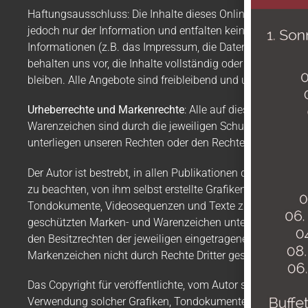
Haftungsausschluss
: Die Inhalte dieses Onlineangebotes 
jedoch nur der Information und entfalten keine rechtlich b
Informationen (z.B. das Impressum, die Datenschutzerklär
behalten uns vor, die Inhalte vollständig oder teilweise z
bleiben. Alle Angebote sind freibleibend und unverbindlich
Urheberrechte und Markenrechte
: Alle auf dieser Website 
Warenzeichen sind durch die jeweiligen Schutzrechte (Urh
unterliegen unseren Rechten oder den Rechten der jeweili
Der Autor ist bestrebt, in allen Publikationen die Urheb
zu beachten, von ihm selbst erstellte Grafiken, Tondokume
Tondokumente, Videosequenzen und Texte zurückzugreifen.
geschützten Marken- und Warenzeichen unterliegen unein
den Besitzrechten der jeweiligen eingetragenen Eigentümer
Markenzeichen nicht durch Rechte Dritter geschützt sind!
Das Copyright für veröffentlichte, vom Autor selbst erstellt
Verwendung solcher Grafiken, Tondokumente, Videosequenz